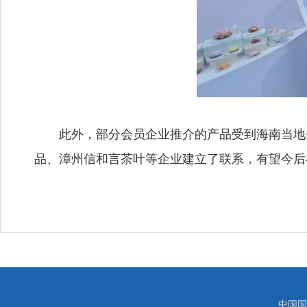
此外，部分会员企业推介的产品受到海南当地
品、漳州信和言茶叶等企业建立了联系，有望今后
中国国