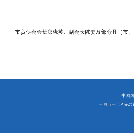
市贸促会会长郑晓英、副会长陈姜及部分县（市、
中国国
三明市三元区绿岩新村80